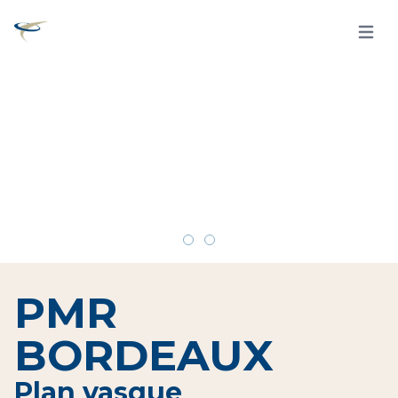
Open 
PMR
BORDEAUX
Plan vasque