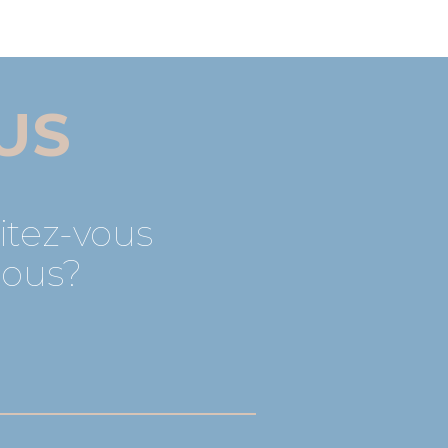
US
itez-vous
nous?