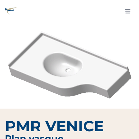
Open 
PMR VENICE
Plan vasque